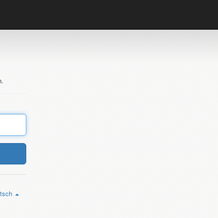
n.
tsch