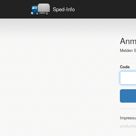
Sped-Info
Anm
Melden S
Code
Impress
producti